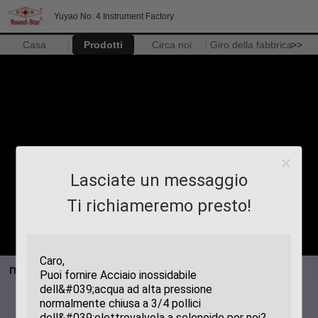
Yuyao No. 4 Instrument Factory
Casa
Prodotti
Circa noi
Giro della fabbrica
>>
Lasciate un messaggio
Ti richiameremo presto!