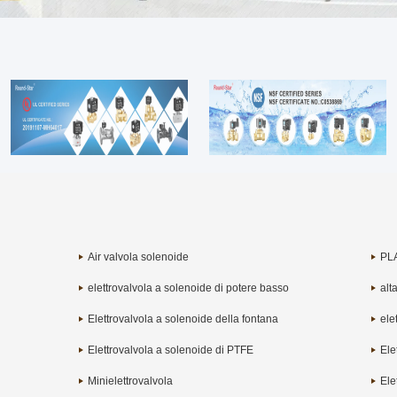
Air valvola solenoide
PL
elettrovalvola a solenoide di potere basso
alt
Elettrovalvola a solenoide della fontana
ele
Elettrovalvola a solenoide di PTFE
esp
Ele
Minielettrovalvola
Ele