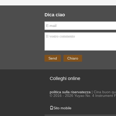
Dica ciao
Colleghi online
politica sulla riservatezza
| Cina buon qua
© 2016 - 2026 Yuyao No. 4 Instrument Fa
Sito mobile