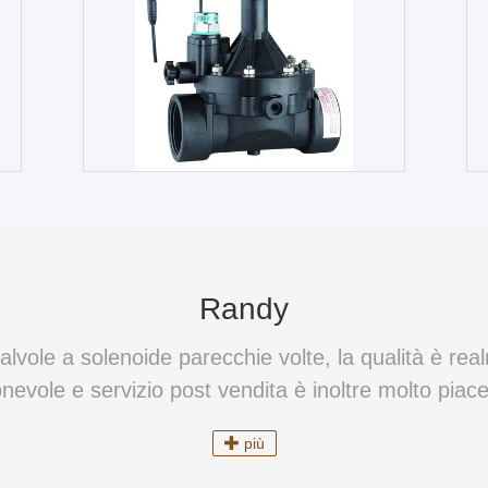
Elettrovalvola a solenoide d'ottone del
Elettroval
vapore
bistabile
Contattaci
Randy
valvole a solenoide parecchie volte, la qualità è r
onevole e servizio post vendita è inoltre molto piace
più