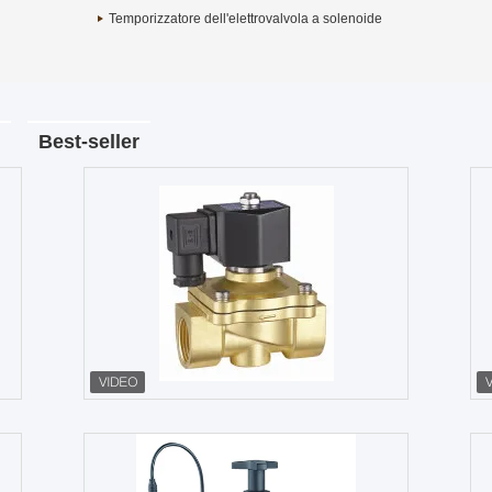
Temporizzatore dell'elettrovalvola a solenoide
Best-seller
Acciaio inossidabile dell'acqua ad alta
pressione
pressione normalmente chiusa a 3/4
24VDC di 
pollici dell'elettrovalvola a solenoide
dell'elett
Contattaci