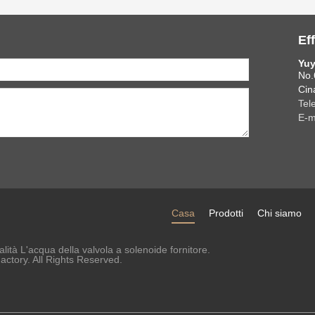
Eff
Yuy
No.
Cin
Tel
E-m
Casa
Prodotti
Chi siamo
lità L'acqua della valvola a solenoide fornitore.
ctory. All Rights Reserved.