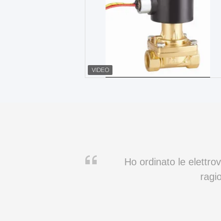
Contattaci
Contattaci
Ho ordinato le elettro
ragi