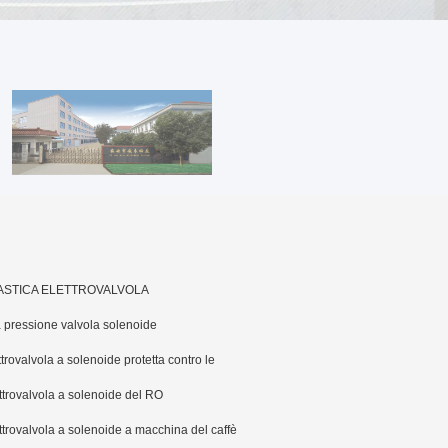
ASTICA ELETTROVALVOLA
a pressione valvola solenoide
ttrovalvola a solenoide protetta contro le
losioni
ttrovalvola a solenoide del RO
ttrovalvola a solenoide a macchina del caffè