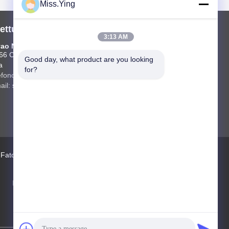
Miss.Ying
ettui una visita
3:13 AM
ao No. 4 Instrument Factory
66 Changxin Rd., Yuyao, Ningbo, Zhejiang,
Good day, what product are you looking 
a
for?
efono:
86-0574-62833672
ail:
sales1@fluid-valve.com
Fatory Tour
Contatti
Mappa del sito
No.66 Changxin Rd., Yuyao, Ningbo,
Zhejiang, Cina
sales1@fluid-valve.com