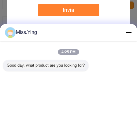
Contattaci
Invia
valvola elettrica ad alta pressione bidirezionale di
20mm, acciaio inossidabile dell'elettrovalvola a
solenoide del diaframma
Contattaci
Miss.Ying
Elettrovalvola a solenoide ad alta pressione SS304
con bobina Nass 1.6MPA Attacco G1/4"~1" e 3 anni
di garanzia
4:25 PM
Contattaci
Good day, what product are you looking for?
YSE-200 Elettrovalvola a solenoide da 1 pollice ad
alta pressione con pressione massima di 160 bar e 3
anni di garanzia
Contattaci
Cambi la lingua
Italian
Casa
|
Chi siamo
|
Contattaci
|
Mappa del sito
|
Privacy Policy