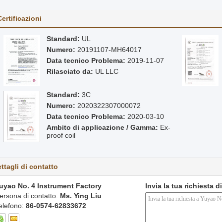
Certificazioni
Standard:
UL
Numero:
20191107-MH64017
Data tecnico Problema:
2019-11-07
Rilasciato da:
UL LLC
Standard:
3C
Numero:
2020322307000072
Data tecnico Problema:
2020-03-10
Ambito di applicazione / Gamma:
Ex-
proof coil
ttagli di contatto
uyao No. 4 Instrument Factory
Invia la tua richiesta 
ersona di contatto:
Ms. Ying Liu
elefono:
86-0574-62833672