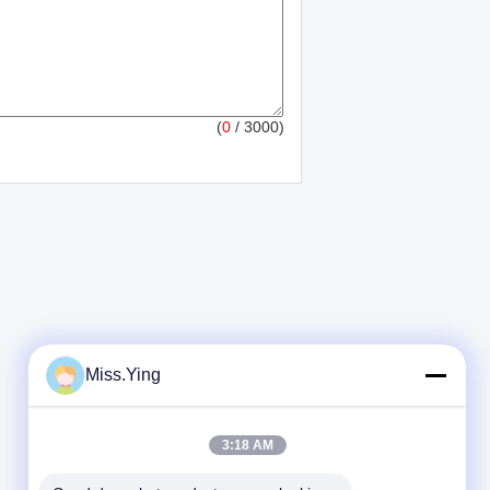
(
0
/ 3000)
Miss.Ying
3:18 AM