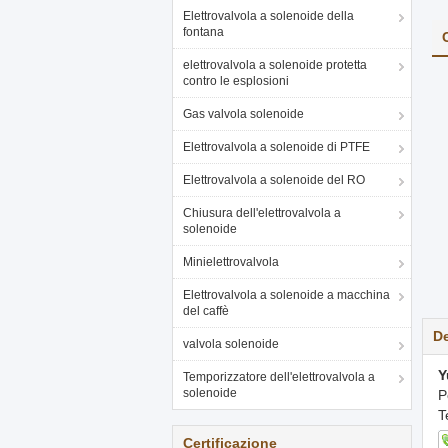
Elettrovalvola a solenoide della
fontana
elettrovalvola a solenoide protetta
contro le esplosioni
Gas valvola solenoide
Elettrovalvola a solenoide di PTFE
Elettrovalvola a solenoide del RO
Chiusura dell'elettrovalvola a
solenoide
Minielettrovalvola
Elettrovalvola a solenoide a macchina
del caffè
De
valvola solenoide
Y
Temporizzatore dell'elettrovalvola a
solenoide
P
T
Certificazione