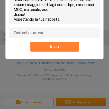
2020-03-14
OTTENIAMO I CERTIFICATI DELL'UL DI
U.S.A.!
Cambi la lingua
Italian
Invia
Casa
|
Chi siamo
|
Contattaci
|
Mappa del sito
|
Privacy Policy
Vista da tavolino
Copyright © 2016 - 2026 Yuyao No. 4 Instrument Factory.
All rights reserved.
Chiacchierare
Richiedere un