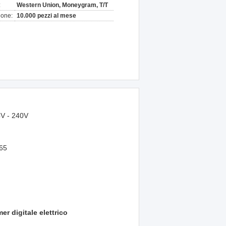
:
Western Union, Moneygram, T/T
ione:
10.000 pezzi al mese
V - 240V
65
mer digitale elettrico