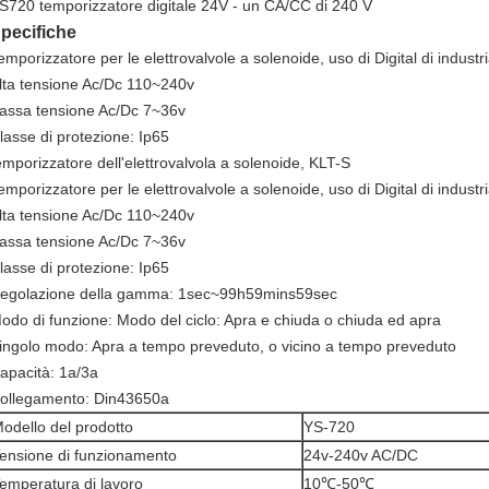
S720 temporizzatore digitale 24V - un CA/CC di 240 V
pecifiche
emporizzatore per le elettrovalvole a solenoide, uso di Digital di industri
lta tensione Ac/Dc 110~240v
assa tensione Ac/Dc 7~36v
lasse di protezione: Ip65
emporizzatore dell'elettrovalvola a solenoide, KLT-S
emporizzatore per le elettrovalvole a solenoide, uso di Digital di industri
lta tensione Ac/Dc 110~240v
assa tensione Ac/Dc 7~36v
lasse di protezione: Ip65
egolazione della gamma: 1sec~99h59mins59sec
odo di funzione: Modo del ciclo: Apra e chiuda o chiuda ed apra
ingolo modo: Apra a tempo preveduto, o vicino a tempo preveduto
apacità: 1a/3a
ollegamento: Din43650a
odello del prodotto
YS-720
ensione di funzionamento
24v-240v AC/DC
emperatura di lavoro
10℃-50℃