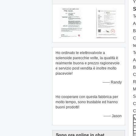
Y
S
T
A
B
C
t
T
Ho ordinato le elettrovalvole a
solenoide parecchie volte, la qualità è
A
realmente buona e prezzo ragionevole
B
e servizio post vendita è inoltre molto
piacevole!
C
R
—— Randy
M
S
Ho cooperare con questa fabbrica per
molto tempo, sono trustable ed hanno
C
buoni prodotti!
C
—— Jason
M
T
T
Sono ora online in chat