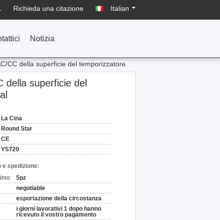
1
Richieda una citazione
Italian
tattici
Notizia
C/CC della superficie del temporizzatore
della superficie del
al
La Cina
Round Star
CE
YS720
 e spedizione:
nimo:
5pz
negotiable
esportazione della circostanza
i giorni lavorativi 1 dopo hanno
ricevuto il vostro pagamento