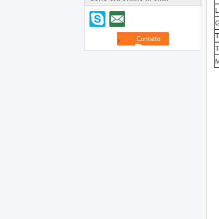
L
G
T
T
M