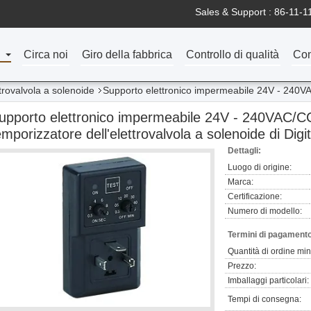
Sales & Support :
86-11-1
Circa noi
Giro della fabbrica
Controllo di qualità
Con
trovalvola a solenoide
Supporto elettronico impermeabile 24V - 240VA
upporto elettronico impermeabile 24V - 240VAC/CC 
emporizzatore dell'elettrovalvola a solenoide di Digit
Dettagli:
Luogo di origine:
Marca:
Certificazione:
Numero di modello:
Termini di pagamento
Quantità di ordine mi
Prezzo:
Imballaggi particolari:
Tempi di consegna: