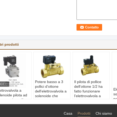
tri prodotti
Potere basso a 3
Il pilota di pollice
pollici d'ottone
dell'ottone 1/2 ha
El
ettrovalvola a
dell'elettrovalvola a
fatto funzionare
so
lenoide pilota ad
solenoide che
l'elettrovalvola a
pe
ta pressione di
riscalda lentamente
solenoide elettrica
Ga
tere basso,
per
DC24V/12V
en
lvola dell'acqua
l'acqua/aria/vapore/olio
normalmente chiusi
de
Casa
Prodotti
Chi siamo
l solenoide di
1:
1.Use
Medium di