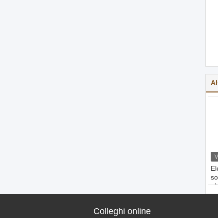
Al
El
so
al
po
va
Colleghi online
de