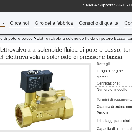
Sales & Support :
86-11-1
Circa noi
Giro della fabbrica
Controllo di qualità
Con
de di potere basso
Elettrovalvola a solenoide fluida di potere basso, te
lettrovalvola a solenoide fluida di potere basso, te
ell'elettrovalvola a solenoide di pressione bassa
Dettagli:
Luogo di origine:
Marca:
Certificazione:
Numero di modello:
Termini di pagamento
Quantità di ordine mi
Prezzo:
Imballaggi particolari:
Capacità di alimentaz