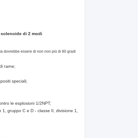
a solenoide di 2 modi
ia dovrebbe essere
di non non più di 80 gradi
 di rame;
ositi speciali;
ontro le esplosioni 1/2NPT;
e 1, gruppo C e D - classe II, divisione 1,