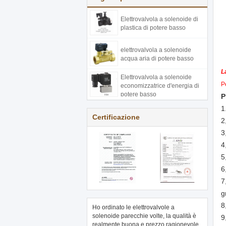
Elettrovalvola a solenoide di
plastica di potere basso
elettrovalvola a solenoide
acqua aria di potere basso
L
Elettrovalvola a solenoide
P
economizzatrice d'energia di
potere basso
P
1
Certificazione
2
3
4
5
6
7
g
8
Ho ordinato le elettrovalvole a
solenoide parecchie volte, la qualità è
9
realmente buona e prezzo ragionevole