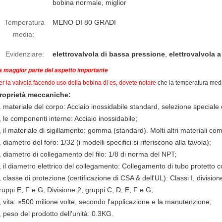
bobina normale, miglior
Temperatura
MENO DI 80 GRADI
media:
Evidenziare:
elettrovalvola di bassa pressione
,
elettrovalvola 
a maggior parte del aspetto importante
er la valvola facendo uso della bobina di es, dovete notare
che la temperatura med
roprietà meccaniche:
. materiale del corpo: Acciaio inossidabile standard, selezione speciale
, le componenti interne: Acciaio inossidabile;
, il materiale di sigillamento: gomma (standard). Molti altri materiali comp
, diametro del foro: 1/32 (i modelli specifici si riferiscono alla tavola);
, diametro di collegamento del filo: 1/8 di norma del NPT;
, il diametro elettrico del collegamento: Collegamento di tubo protetto c
, classe di protezione (certificazione di CSA & dell'UL): Classi I, division
ruppi E, F e G; Divisione 2, gruppi C, D, E, F e G;
, vita: ≥500 milione volte, secondo l'applicazione e la manutenzione;
, peso del prodotto dell'unità: 0.3KG.