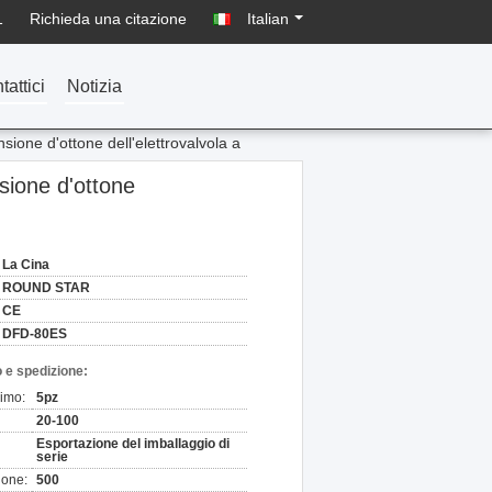
1
Richieda una citazione
Italian
tattici
Notizia
nsione d'ottone dell'elettrovalvola a
nsione d'ottone
La Cina
ROUND STAR
CE
DFD-80ES
 e spedizione:
nimo:
5pz
20-100
Esportazione del imballaggio di
serie
ione:
500