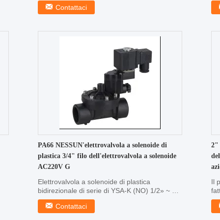
acqua ...
bid
Contattaci
PA66 NESSUN'elettrovalvola a solenoide di
2" 
plastica 3/4" filo dell'elettrovalvola a solenoide
del
AC220V G
azi
Elettrovalvola a solenoide di plastica
Il 
bidirezionale di serie di YSA-K (NO) 1/2» ~ 2"
fat
medium di ...
sol
Contattaci