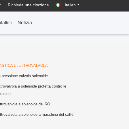
2
Richieda una citazione
Italian
tattici
Notizia
ASTICA ELETTROVALVOLA
a pressione valvola solenoide
ttrovalvola a solenoide protetta contro le
losioni
ttrovalvola a solenoide del RO
ttrovalvola a solenoide a macchina del caffè