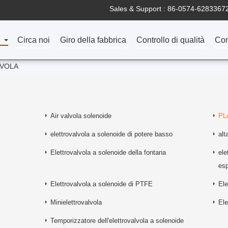
Sales & Support :
86-0574-6283367
Circa noi
Giro della fabbrica
Controllo di qualità
Con
LVOLA
Air valvola solenoide
PL
elettrovalvola a solenoide di potere basso
alt
Elettrovalvola a solenoide della fontana
ele
esp
Elettrovalvola a solenoide di PTFE
Ele
Minielettrovalvola
Ele
Temporizzatore dell'elettrovalvola a solenoide