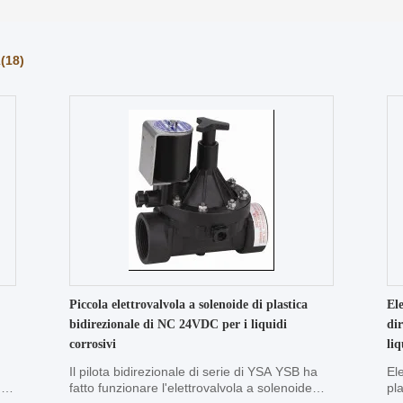
A
(18)
Piccola elettrovalvola a solenoide di plastica
Ele
bidirezionale di NC 24VDC per i liquidi
dir
corrosivi
liq
Il pilota bidirezionale di serie di YSA YSB ha
El
el
fatto funzionare l'elettrovalvola a solenoide
pl