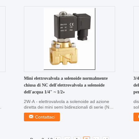
Mini elettrovalvola a solenoide normalmente
3/4
chiusa di NC dell'elettrovalvola a solenoide
del
dell'acqua 1/4" ~ 1/2»
per
2W-A - elettrovalvola a solenoide ad azione
di
diretta dei mini semi bidirezionali di serie (NC)
so
1/4" ~ ...
di .
Contattaci